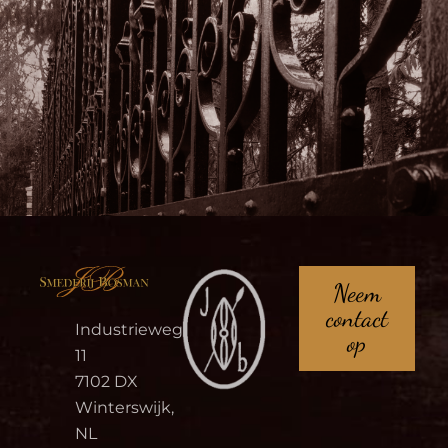
Neem
contact
Industrieweg
op
11
7102 DX
Winterswijk,
NL