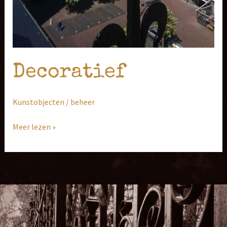
Decoratief
Kunstobjecten
/
beheer
Meer lezen »