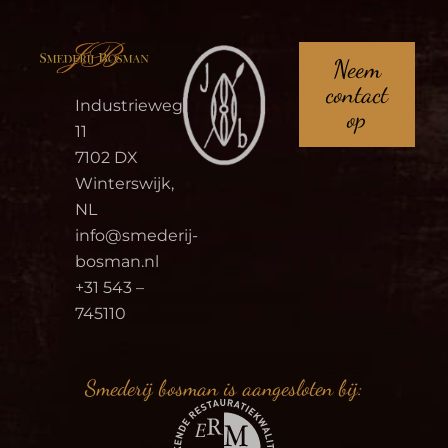
Neem
contact
Industrieweg
op
11
7102 DX
Winterswijk,
NL
info@smederij-
bosman.nl
+31 543 –
745110
Smederij bosman is aangesloten bij: